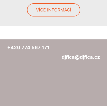
VÍCE INFORMACÍ
+420
774
567
171
djfica@djfica.cz