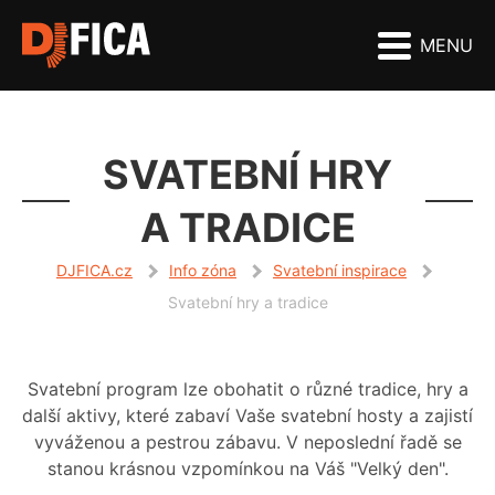
MENU
SVATEBNÍ HRY
A TRADICE
DJFICA.cz
Info zóna
Svatební inspirace
Svatební hry a tradice
Svatební program lze obohatit o různé tradice, hry a
další aktivy, které zabaví Vaše svatební hosty a zajistí
vyváženou a pestrou zábavu. V neposlední řadě se
stanou krásnou vzpomínkou na Váš "Velký den".