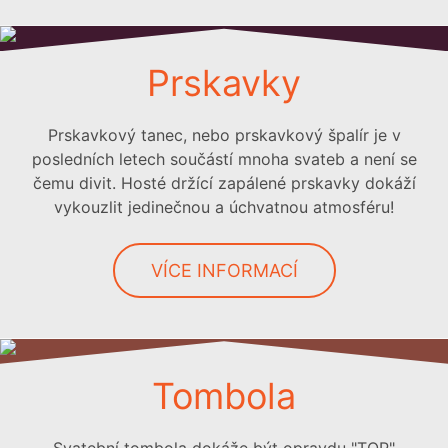
Prskavky
Prskavkový tanec, nebo prskavkový špalír je v
posledních letech součástí mnoha svateb a není se
čemu divit. Hosté držící zapálené prskavky dokáží
vykouzlit jedinečnou a úchvatnou atmosféru!
VÍCE INFORMACÍ
Tombola
Svatební tombola dokáže být opravdu "TOP"