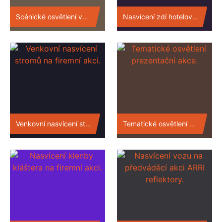
Scénické osvětlení vstupní chodby.
Nasvícení zdí hotelového lobby.
Venkovní nasvícení stromů na firemní akci.
Tematické osvětlení prezentační akce.