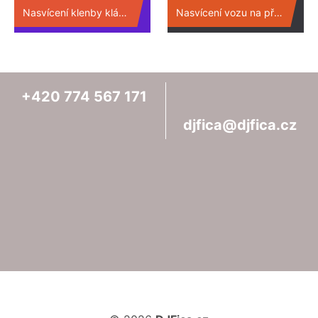
Nasvícení klenby kláštera na firemní akci.
Nasvícení vozu na předváděcí akci ARRI reflektory.
+420
774
567
171
djfica@djfica.cz