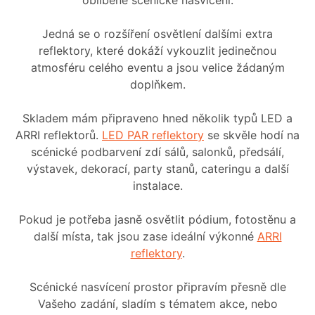
oblíbené scénické nasvícení.
Jedná se o rozšíření osvětlení dalšími extra
reflektory, které dokáží vykouzlit jedinečnou
atmosféru celého eventu a jsou velice žádaným
doplňkem.
Skladem mám připraveno hned několik typů LED a
ARRI reflektorů.
LED PAR reflektory
se skvěle hodí na
scénické podbarvení zdí sálů, salonků, předsálí,
výstavek, dekorací, party stanů, cateringu a další
instalace.
Pokud je potřeba jasně osvětlit pódium, fotostěnu a
další místa, tak jsou zase ideální výkonné
ARRI
reflektory
.
Scénické nasvícení prostor připravím přesně dle
Vašeho zadání, sladím s tématem akce, nebo