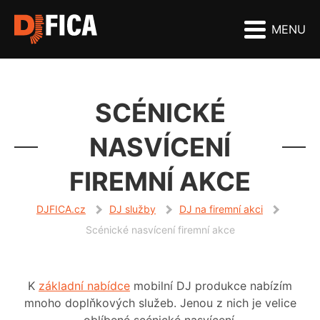
MENU
SCÉNICKÉ
NASVÍCENÍ
FIREMNÍ AKCE
DJFICA.cz
DJ služby
DJ na firemní akci
Scénické nasvícení firemní akce
K
základní nabídce
mobilní DJ produkce nabízím
mnoho doplňkových služeb. Jenou z nich je velice