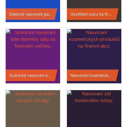
Statické nasvícení galavečera.
Osvětlení vozu na firemní akci.
Scénické nasvícení stěn hlavního sálu na firemním večírku.
Nasvícení kosmetických produktů na firemní akci.