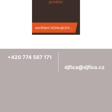
osvětlení účinkujících, fotostěny a dalších prostor
+420
774
567
171
djfica@djfica.cz