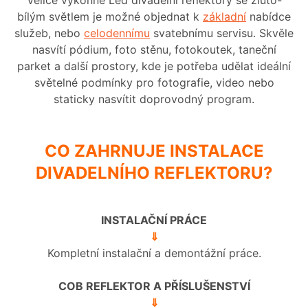
Velice výkonné Led divadelní reflektory se žluto-
bílým světlem je možné objednat k
základní
nabídce
služeb, nebo
celodennímu
svatebnímu servisu. Skvěle
nasvítí pódium, foto stěnu, fotokoutek, taneční
parket a další prostory, kde je potřeba udělat ideální
světelné podmínky pro fotografie, video nebo
staticky nasvítit doprovodný program.
CO ZAHRNUJE INSTALACE
DIVADELNÍHO REFLEKTORU?
INSTALAČNÍ PRÁCE
⇓
Kompletní instalační a demontážní práce.
COB REFLEKTOR A PŘÍSLUŠENSTVÍ
⇓