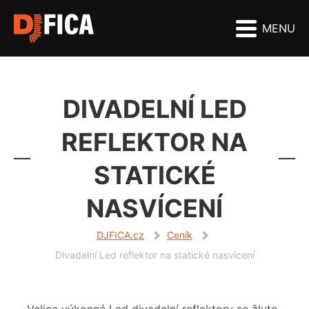
MENU
DIVADELNÍ LED
REFLEKTOR NA
STATICKÉ
NASVÍCENÍ
DJFICA.cz
Ceník
Divadelní Led reflektor na statické nasvícení