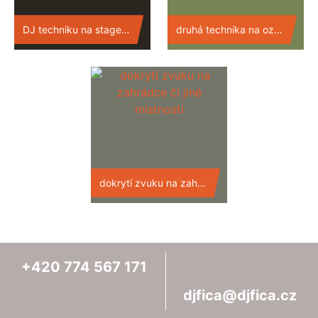
DJ techniku na stage a mikrofony
druhá technika na ozvučení obřadu
dokrytí zvuku na zahrádce či jiné místnosti
+420
774
567
171
djfica@djfica.cz