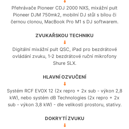
⇓
Přehrávače Pioneer CDJ 2000 NXS, mixážní pult
Pioneer DJM 750mk2, mobilní DJ stůl s bílou či
černou clonou, MacBook Pro M1 s DJ softwarem.
ZVUKAŘSKOU TECHNIKU
⇓
Digitální mixážní pult QSC, iPad pro bezdrátové
ovládání zvuku, 1-2 bezdrátové ruční mikrofony
Shure SLX.
HLAVNÍ OZVUČENÍ
⇓
Systém RCF EVOX 12 (2x repro + 2x sub - výkon 2,8
kW), nebo systém dB Technologies (2x repro + 2x
sub - výkon 3,8 kW) - dle velikosti prostoru, stativy.
DOKRYTÍ ZVUKU
⇓