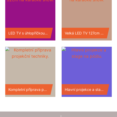
LED TV s úhlopříčkou 92cm na karaoke show.
Velká LED TV 127cm na karaoke show.
Kompletní příprava projekční techniky.
Hlavní projekce a stage na pódiu.