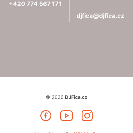
+420
774
567
171
djfica@djfica.cz
© 2026
DJFica.cz