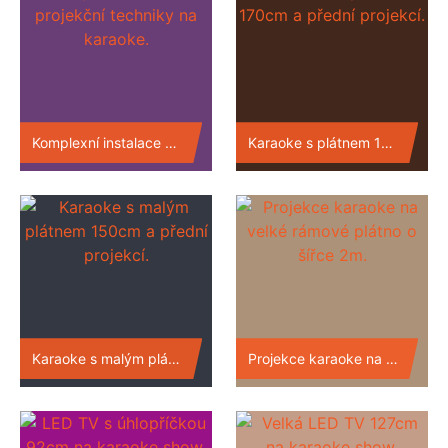
Komplexní instalace projekční techniky na karaoke.
Karaoke s plátnem 170cm a přední projekcí.
Karaoke s malým plátnem 150cm a přední projekcí.
Projekce karaoke na velké rámové plátno o šířce 2m.