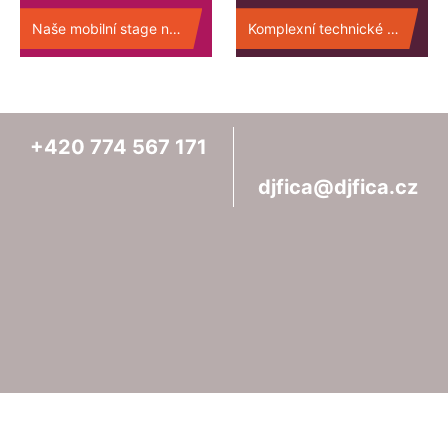
Naše mobilní stage na afterparty v Rakousku (2019).
Komplexní technické zajištění a DJ, pro galavečer i party na Slovinsku (2019).
+420
774
567
171
djfica@djfica.cz