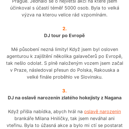
Prague. Jednalo se o největší akci na které jsem
účinkoval s účastí téměř 5000 osob. Byla to velká
výzva na kterou velice rád vzpomínám.
2.
DJ tour po Evropě
Mé působení nezná limity! Když jsem byl osloven
agenturou k zajištění několika galavečerů po Evropě,
tak nešlo odolat. S plně naloženým vozem jsem začal
v Praze, následoval přesun do Polska, Rakouska a
velké finále proběhlo ve Slovinsku.
3.
DJ na oslavě narozenin zlatého hokejisty z Nagana
Když přišla nabídka, abych hrál na
oslavě narozenin
brankáře Milana Hniličky, tak jsem neváhal ani
vteřinu. Byla to úžasná akce a bylo mi ctí se postarat