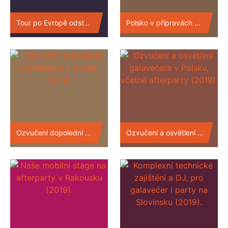
Tour po Evropě odstartovala v Praze (2019).
Polsko v přípravách na ozvučení galavečer a konference (2019).
Ozvučení dopolední konference v Polsku (2019).
Ozvučení a osvětlení galavečera v Polsku, včetně afterparty (2019).