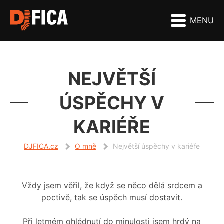
MENU
NEJVĚTŠÍ
ÚSPĚCHY V
KARIÉŘE
DJFICA.cz
O mně
Největší úspěchy v kariéře
Vždy jsem věřil, že když se něco dělá srdcem a
poctivě, tak se úspěch musí dostavit.
Při letmém ohlédnutí do minulosti jsem hrdý na