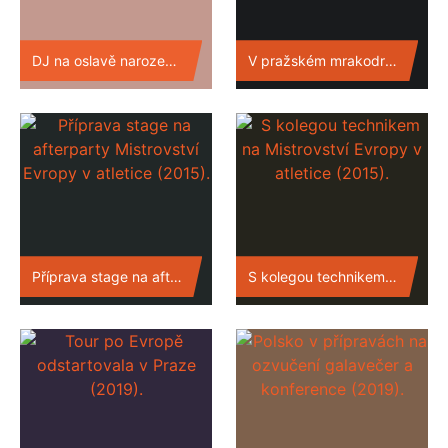
DJ na oslavě narozenin Milana Hniličky (2013).
V pražském mrakodrapu na afterparty florbalové reprezentace (2014).
Příprava stage na afterparty Mistrovství Evropy v atletice (2015).
S kolegou technikem na Mistrovství Evropy v atletice (2015).