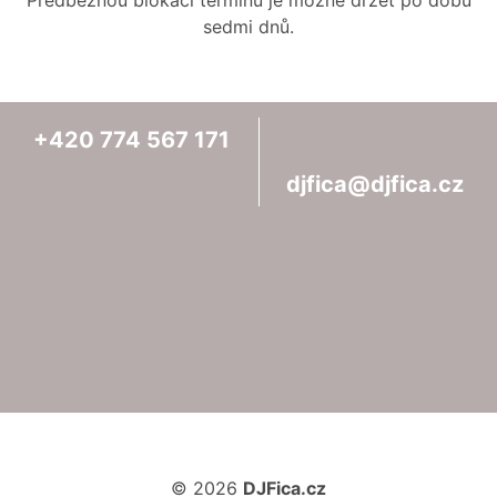
Předběžnou blokaci termínu je možné držet po dobu
sedmi dnů.
+420
774
567
171
djfica@djfica.cz
© 2026
DJFica.cz