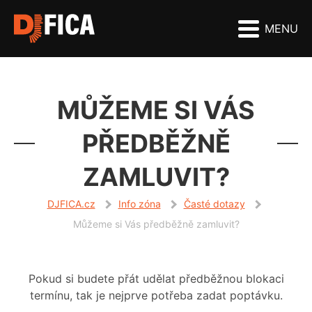
MENU
MŮŽEME SI VÁS
PŘEDBĚŽNĚ
ZAMLUVIT?
DJFICA.cz
Info zóna
Časté dotazy
Můžeme si Vás předběžně zamluvit?
Pokud si budete přát udělat předběžnou blokaci
termínu, tak je nejprve potřeba zadat poptávku.