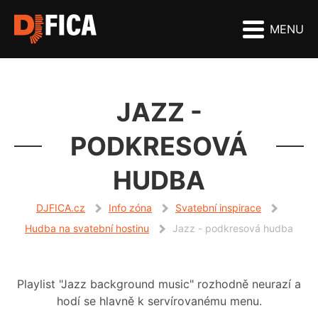
MENU
JAZZ -
PODKRESOVÁ
HUDBA
DJFICA.cz
Info zóna
Svatební inspirace
Hudba na svatební hostinu
Jazz - podkresová hudba
Playlist "Jazz background music" rozhodně neurazí a
hodí se hlavně k servírovanému menu.