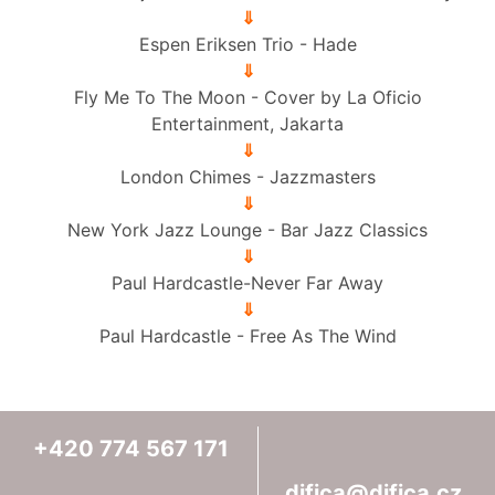
⇓
Espen Eriksen Trio - Hade
⇓
Fly Me To The Moon - Cover by La Oficio
Entertainment, Jakarta
⇓
London Chimes - Jazzmasters
⇓
New York Jazz Lounge - Bar Jazz Classics
⇓
Paul Hardcastle-Never Far Away
⇓
Paul Hardcastle - Free As The Wind
+420
774
567
171
djfica@djfica.cz