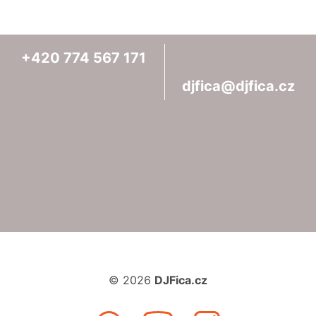
+420
774
567
171
djfica@djfica.cz
© 2026
DJFica.cz