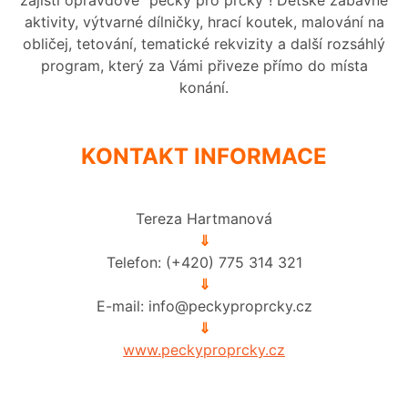
zajistí opravdové "pecky pro prcky"! Dětské zábavné
aktivity, výtvarné dílničky, hrací koutek, malování na
obličej, tetování, tematické rekvizity a další rozsáhlý
program, který za Vámi přiveze přímo do místa
konání.
KONTAKT INFORMACE
Tereza Hartmanová
⇓
Telefon: (+420) 775 314 321
⇓
E-mail: info@peckyproprcky.cz
⇓
www.peckyproprcky.cz