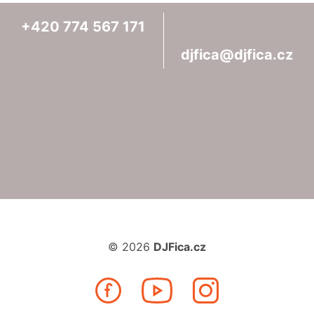
+420
774
567
171
djfica@djfica.cz
© 2026
DJFica.cz